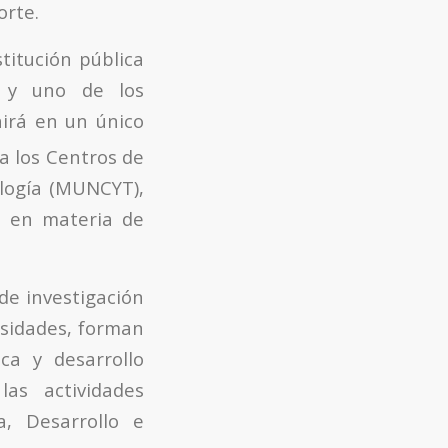
orte.
titución pública
, y uno de los
nirá en un único
 a los Centros de
ología (MUNCYT),
ón en materia de
de investigación
rsidades, forman
ica y desarrollo
as actividades
a, Desarrollo e