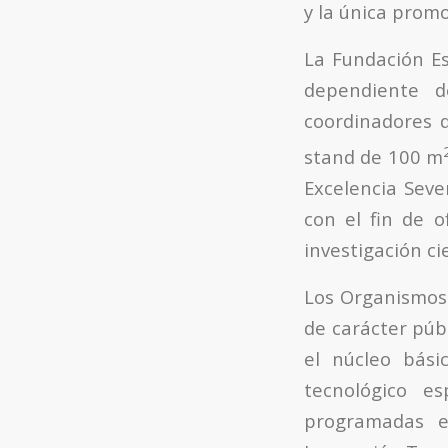
y la única promo
La Fundación Es
dependiente d
coordinadores d
stand de 100
m
Excelencia Seve
con el fin de o
investigación ci
Los Organismos 
de carácter púb
el núcleo básic
tecnológico e
programadas en