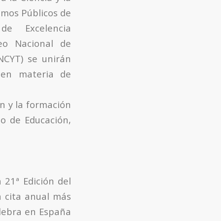
smos Públicos de
 de Excelencia
eo Nacional de
NCYT) se unirán
 en materia de
n y la formación
io de Educación,
 21ª Edición del
a cita anual más
elebra en España