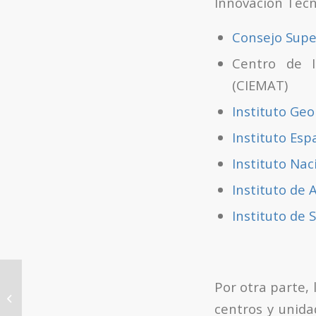
Innovación Tecn
Consejo Super
Centro de I
(CIEMAT)
Instituto Geo
Instituto Esp
Instituto Nac
Instituto de 
Instituto de Sa
Conference February 11, 12 h. ITQ:
Por otra parte, 
Robert J. Kee from Colorado School
centros y unida
of Mines...