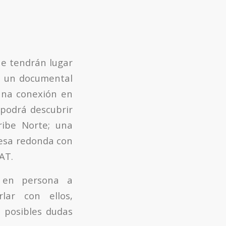
ue tendrán lugar
de un documental
 una conexión en
e podrá descubrir
ribe Norte; una
mesa redonda con
AT.
r en persona a
lar con ellos,
s posibles dudas