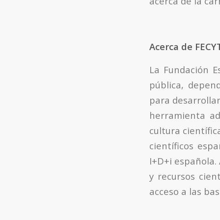
acerca de la car
Acerca de FECY
La Fundación Es
pública, depen
para desarrollar
herramienta ad
cultura científ
científicos esp
I+D+i española.
y recursos cien
acceso a las bas