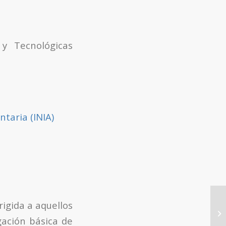
 y Tecnológicas
ntaria (INIA)
Lu
rigida a aquellos
“I
gación básica de
ne