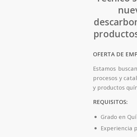
nuev
descarbon
productos
OFERTA DE EM
Estamos buscand
procesos y cata
y productos quí
REQUISITOS:
Grado en Quím
Experiencia p