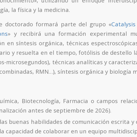
onocimiento», utilizando un enfoque interdiscip
gía, la física y la medicina.
de doctorado formará parte del grupo «
Catalysis
ons
» y recibirá una formación experimental mul
n en síntesis orgánica, técnicas espectroscópicas
rio y resuelta en el tiempo, fotólisis de destello l
-microsegundos), técnicas analíticas y caracteriz
combinadas, RMN…), síntesis orgánica y biología m
ímica, Biotecnología, Farmacia o campos relaci
inalización antes de septiembre de 2026).
las buenas habilidades de comunicación escrita y o
la capacidad de colaborar en un equipo multidiscip