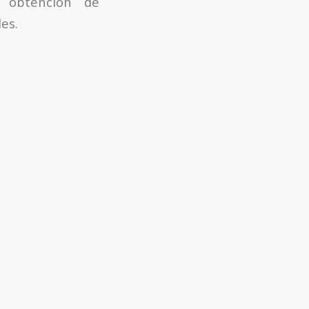
a obtención de
es.