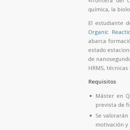
«frontera del c
química, la biolo
El estudiante 
Organic Reacti
abarca formació
estado estaciona
de nanosegundos
HRMS, técnicas 
Requisitos
Máster en Qu
prevista de f
Se valorarán 
motivación y 