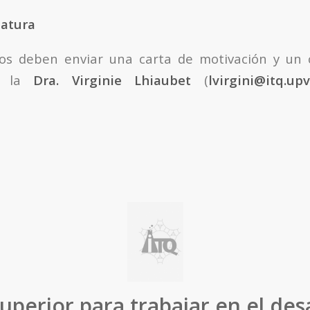
datura
os deben enviar una carta de motivación y un c
 a la
Dra. Virginie Lhiaubet
(
lvirgini@itq.upv
uperior para trabajar en el des