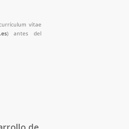
urrículum vítae
.es
) antes del
arrollo de