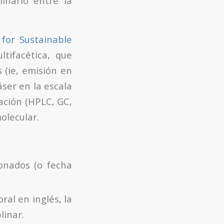
linario entre la
 for Sustainable
tifacética, que
 (ie, emisión en
áser en la escala
ación (HPLC, GC,
olecular.
onados (o fecha
ral en inglés, la
linar.