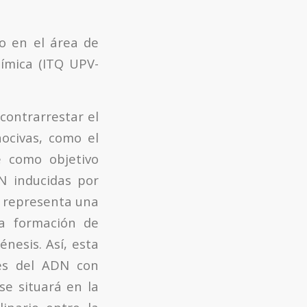
do en el área de
uímica (ITQ UPV-
contrarrestar el
nocivas, como el
e como objetivo
DN inducidas por
 representa una
la formación de
nesis. Así, esta
nes del ADN con
se situará en la