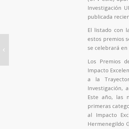
Investigación U
publicada recien
El listado con 
estos premios s
El Instituto de
se celebrará en 
Tecnología Química
presenta sus líneas
estratégicas en una...
Los Premios de
Impacto Excelent
a la Trayecto
Investigación, 
Este año, las 
primeras catego
al Impacto Exc
Hermenegildo G