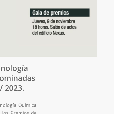
cnología
nominadas
V 2023.
cnología Química
 los Premios de