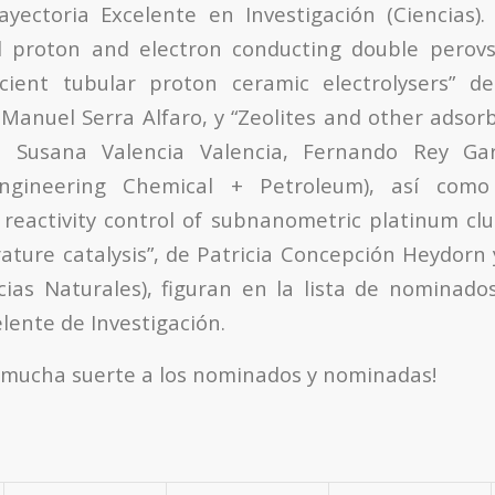
yectoria Excelente en Investigación (Ciencias).
ed proton and electron conducting double perovs
icient tubular proton ceramic electrolysers” d
 Manuel Serra Alfaro, y “Zeolites and other adsor
, Susana Valencia Valencia, Fernando Rey Ga
ngineering Chemical + Petroleum), así como 
reactivity control of subnanometric platinum clus
ature catalysis”, de Patricia Concepción Heydorn
ias Naturales), figuran en la lista de nominado
lente de Investigación.
 mucha suerte a los nominados y nominadas!