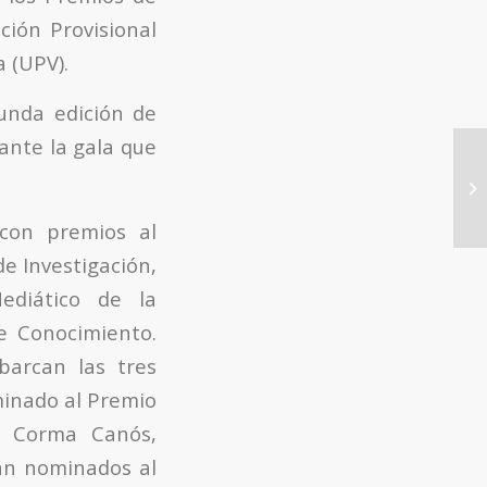
ción Provisional
a (UPV).
gunda edición de
ante la gala que
 con premios al
de Investigación,
ediático de la
de Conocimiento.
barcan las tres
minado al Premio
no Corma Canós,
án nominados al