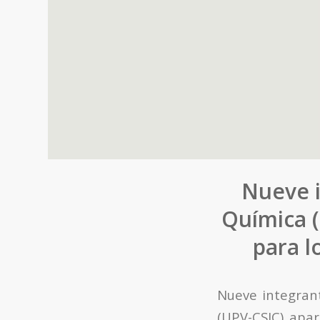
Nueve i
Química 
para l
Nueve integrant
(UPV-CSIC) apa