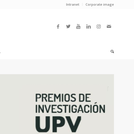
Intranet
Corporate image
L