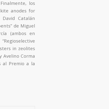
 Finalmente, los
kite anodes for
e David Catalán
bents” de Miguel
rcía (ambos en
“Regioselective
ters in zeolites
 y Avelino Corma
s al Premio a la