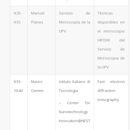
9:35-
Manuel
Servicio de
Técnicas
9:55
Planes
Microscopía de la
disponibles en
UPV
el microscopio
HRTEM del
Servicio de
Microscopia de
la UPV
9:55-
Mauro
Istituto Italiano di
Fast electron
10:40
Gemmi
Tecnologia
diffraction
tomography
– Center for
Nanotechnology
Innovation@NEST