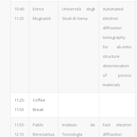
10:40-
Enrico
Università degli
Automated
11:25
Mugnaioli
Studi di Siena
electron
diffraction
tomography
for ab-initio
structure
determination
of porous
materials
11:25-
Coffee
11:55
Break
11:55-
Pablo
Instituto de
Fast electron
12:15
Bereciartua
Tecnología
diffraction