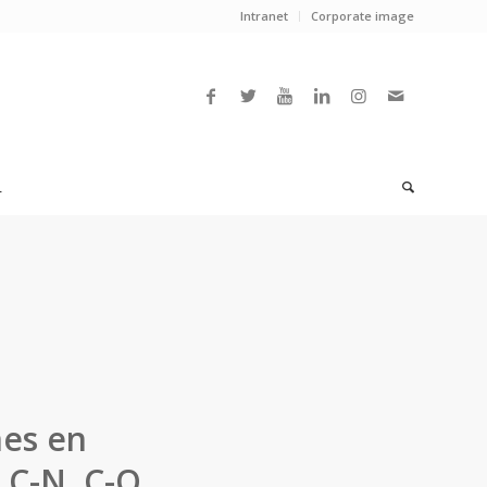
Intranet
Corporate image
L
nes en
 C-N, C-O.