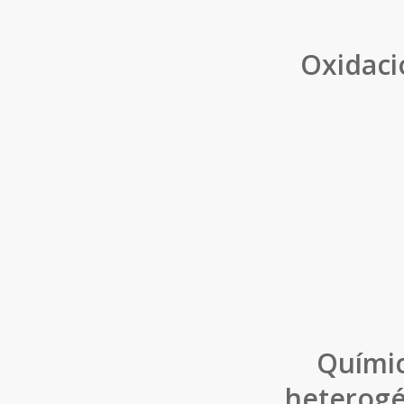
Oxidaci
Químic
heterogé