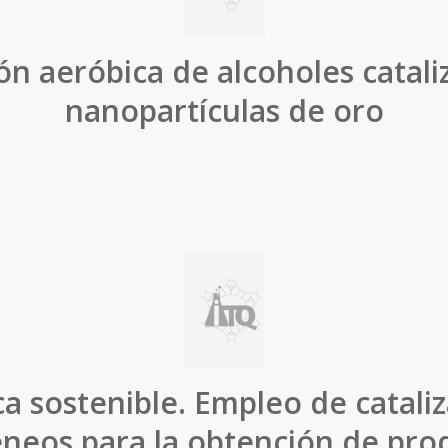
ón aeróbica de alcoholes catali
nanopartículas de oro
a sostenible. Empleo de catali
neos para la obtención de pro