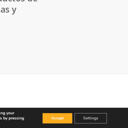
as y
ing your
s by pressing
Accept
Settings