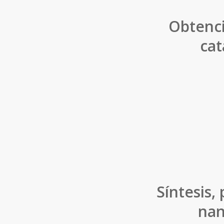
Obtenc
cat
Síntesis,
nan