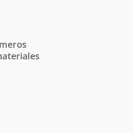
ímeros
ateriales