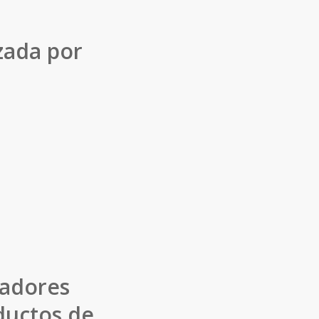
zada por
zadores
ductos de