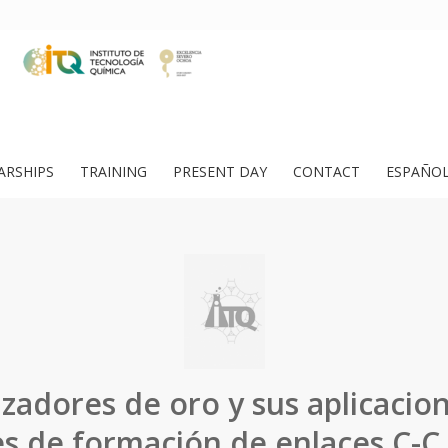
ARSHIPS
TRAINING
PRESENT DAY
CONTACT
ESPAÑO
izadores de oro y sus aplicacio
s de formación de enlaces C-C,