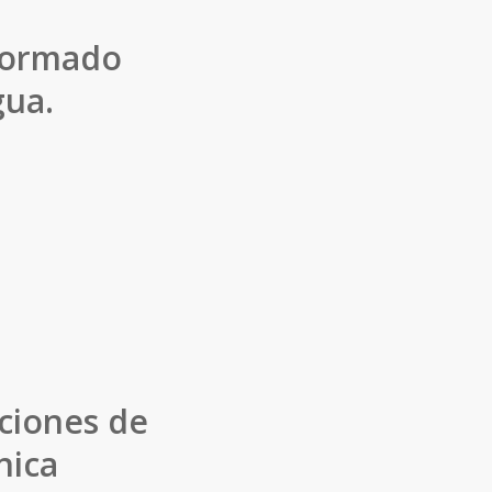
formado
gua.
aciones de
nica