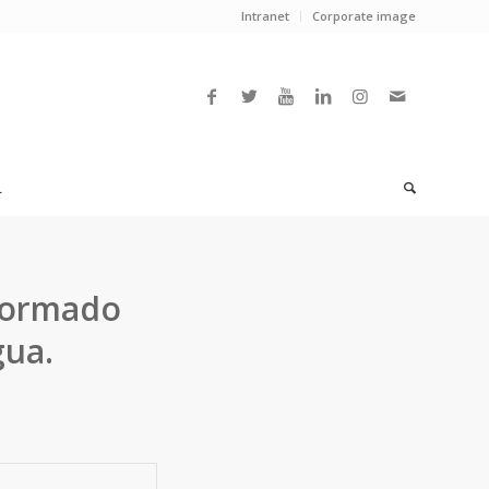
Intranet
Corporate image
L
formado
gua.