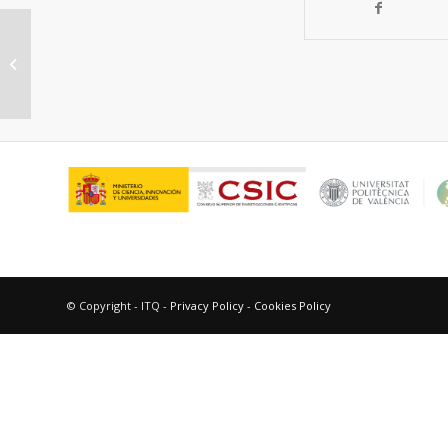
Síntesis, propiedades fotofísicas y
aplicaciones de nanotubos de
carbono de...
© Copyright - ITQ -
Privacy Policy
-
Cookies Policy