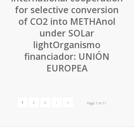
for selective conversion
of CO2 into METHAnol
under SOLar
lightOrganismo
financiador: UNIÓN
EUROPEA
1
2
3
›
»
Page 1 of 11