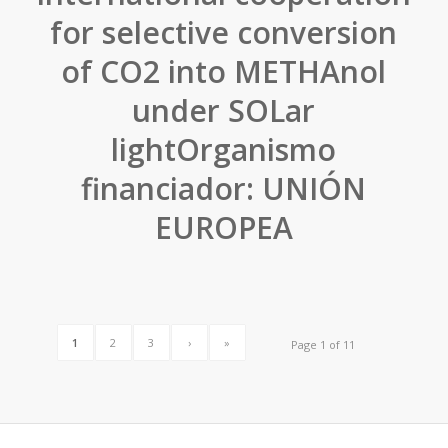
for selective conversion
of CO2 into METHAnol
under SOLar
lightOrganismo
financiador: UNIÓN
EUROPEA
1
2
3
›
»
Page 1 of 11