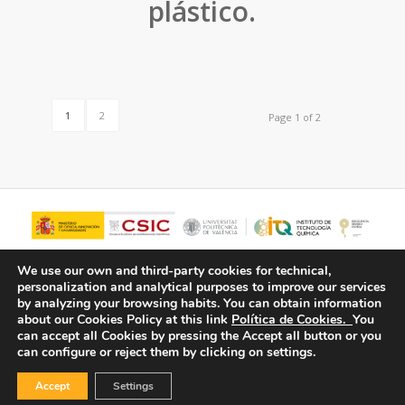
plástico.
1
2
Page 1 of 2
We use our own and third-party cookies for technical,
personalization and analytical purposes to improve our services
by analyzing your browsing habits.
You can obtain information
about our Cookies Policy at this link
Política de Cookies.
You
can accept all Cookies by pressing the Accept all button or you
can configure or reject them by clicking on settings.
Accept
Settings
© Copyright - ITQ -
Privacy Policy
-
Cookies Policy