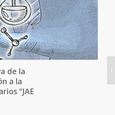
Fe
a de la
ha
Sci
n a la
arios “JAE