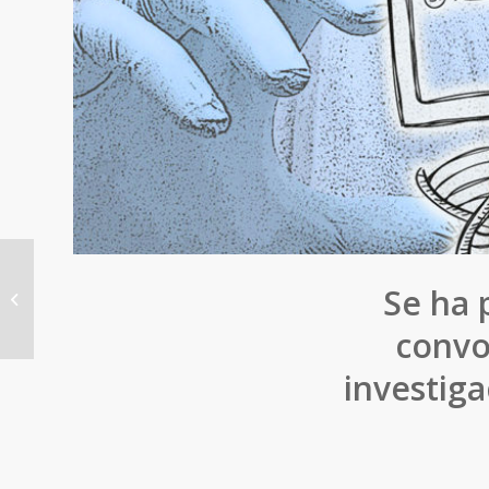
The white paper Clean, Safe and
Se ha 
Efficient Energy, coordinated by the
researchers...
convo
investiga