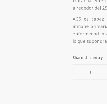
tratar la enfer
alrededor del 2
AG5 es capaz d
inmune primaria
enfermedad in vi
lo que supondrá 
Share this entry