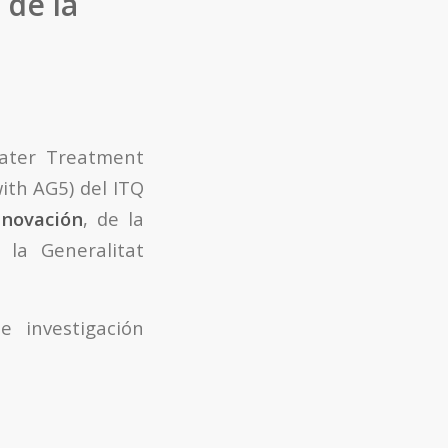
 de la
ater Treatment
ith AG5) del ITQ
nnovación
, de la
 la Generalitat
e investigación