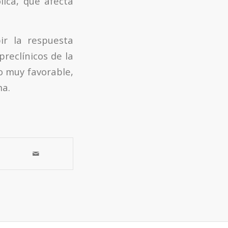
lica, que afecta
ir la respuesta
reclínicos de la
co muy favorable,
ma.