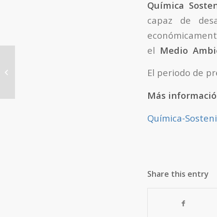
Química Sosten
capaz de des
económicament
el
Medio Ambi
ITQ researchers take
part in the H2020
El periodo de pr
European project
HIGFLY
Más informació
Química-Sosten
Share this entry