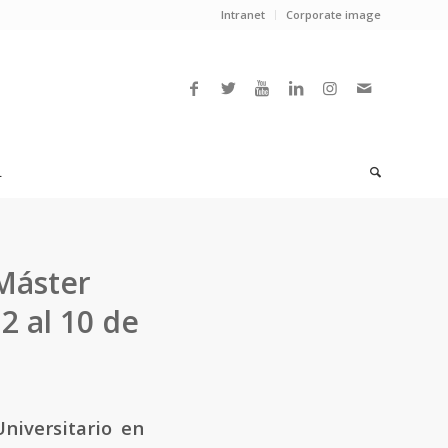
Intranet
Corporate image
L
Máster
2 al 10 de
niversitario en