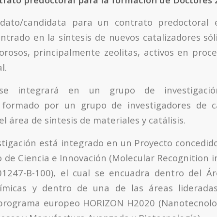
idato/candidata para un contrato predoctoral
entrado en la síntesis de nuevos catalizadores só
porosos, principalmente zeolitas, activos en proc
l.
 se integrará en un grupo de investigació
r formado por un grupo de investigadores de ca
l área de síntesis de materiales y catálisis.
stigación está integrado en un Proyecto concedi
o de Ciencia e Innovación (Molecular Recognition in
01247-B-100), el cual se encuadra dentro del Ár
ímicas y dentro de una de las áreas liderad
l programa europeo HORIZON H2020 (Nanotecnolog