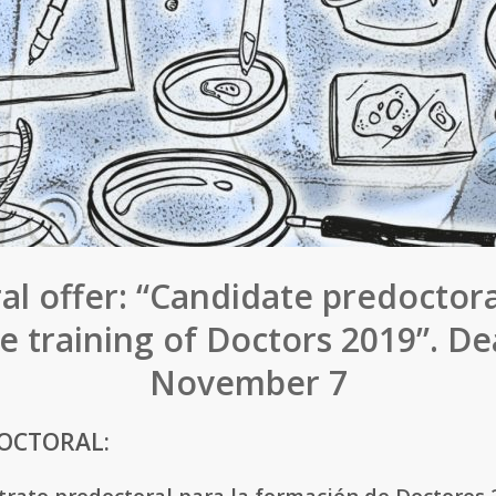
al offer: “Candidate predoctora
he training of Doctors 2019”. De
November 7
OCTORAL:
rato predoctoral para la formación de Doctores