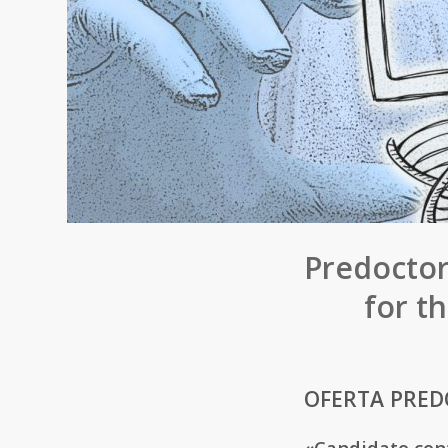
Predoctor
for t
OFERTA PRED
«Candidato cont