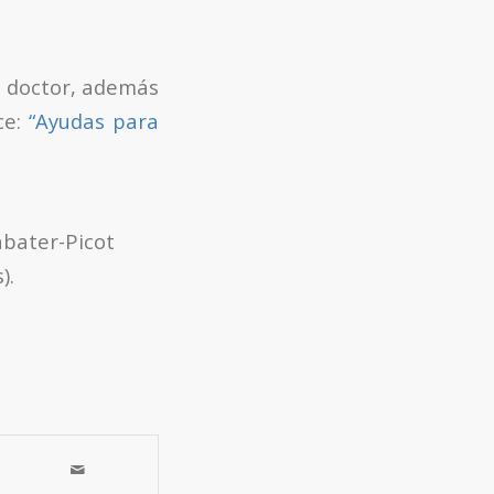
de doctor, además
ce:
“Ayudas para
abater-Picot
).