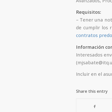
Avanzados, Proc
Requisitos:
– Tener una nota
de cumplir los 
contratos predo
Información co
Interesados env
(mjsabate@itq.u
Incluir en el as
Share this entry