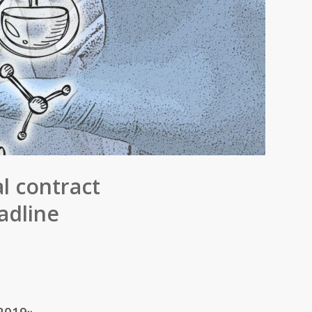
l contract
adline
 2019»