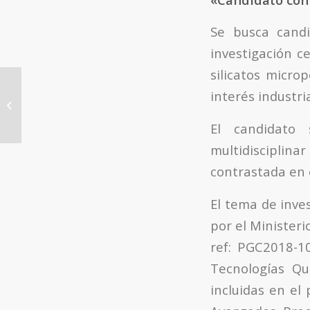
Se busca cand
investigación c
silicatos micro
Two pre-doctoral FPI
interés industria
contracts are available
at the research group
El candidato
“Porous...
multidisciplina
contrastada en e
El tema de inve
por el Ministeri
ref: PGC2018-1
Tecnologías Qu
incluidas en e