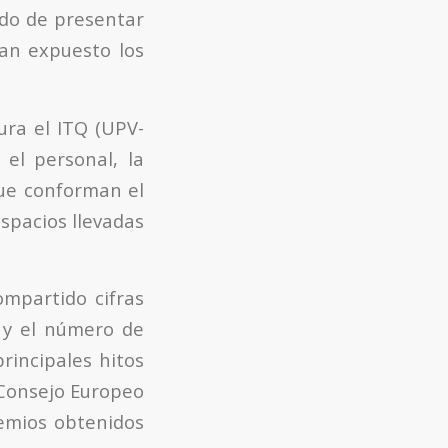
ado de presentar
han expuesto los
ura el ITQ (UPV-
 el personal, la
que conforman el
espacios llevadas
ompartido cifras
s y el número de
rincipales hitos
 Consejo Europeo
remios obtenidos