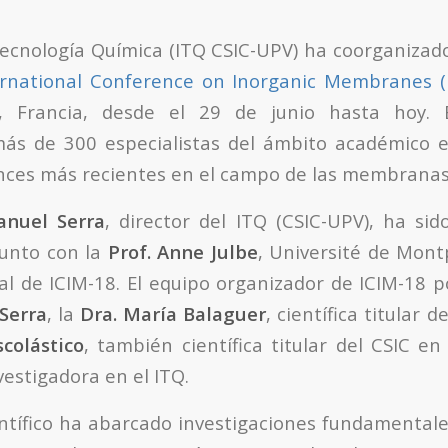
 Tecnología Química (ITQ CSIC-UPV) ha coorganizad
ernational Conference on Inorganic Membranes (
r, Francia, desde el 29 de junio hasta hoy. 
ás de 300 especialistas del ámbito académico e 
ances más recientes en el campo de las membranas
anuel Serra
, director del ITQ (CSIC-UPV), ha sido
junto con la
Prof. Anne Julbe
, Université de Montp
cal de ICIM-18. El equipo organizador de ICIM-18 
 Serra
, la
Dra. María Balaguer
, científica titular d
scolástico
, también científica titular del CSIC en
nvestigadora en el ITQ.
ntífico ha abarcado investigaciones fundamentale