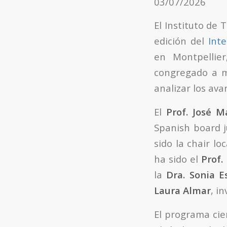
03/07/2026
El Instituto de
edición del
Int
en Montpellie
congregado a m
analizar los av
El
Prof. José M
Spanish board 
sido la chair lo
ha sido el
Prof.
la
Dra. Sonia E
Laura Almar
, i
El programa cie