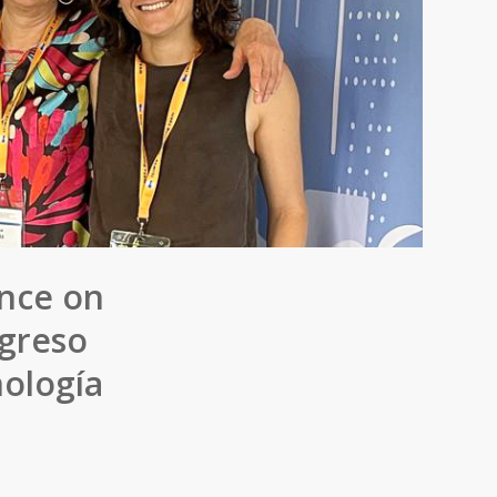
ence on
ngreso
nología