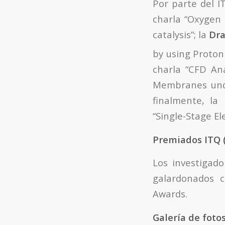
Por parte del I
charla “Oxygen
catalysis”; la
Dra
by using Proton
charla “CFD An
Membranes unde
finalmente, la
“Single-Stage E
Premiados ITQ 
Los investigad
galardonados 
Awards.
Galería de foto