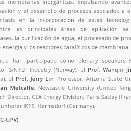
as membranas inorgánicas, impulsando avance
ización y el desarrollo de procesos asociados a e
nfasis en la incorporación de estas tecnolog
Entre las principales áreas de aplicación s
ases, la purificación de agua, el procesado de pro
e energía y los reactores catalíticos de membrana.
encia han participado como plenary speakers
tor SINTEF Industry (Norway); el
Prof. Wanqin Ji
a); el
Prof. Jerry Lin
, Professor, Arizona State U
 Ian Metcalfe
, Newcastle University (United Kin
ch Director, CEA Energy Division, Paris-Saclay (Fra
raunhofer IKTS, Hermsdorf (Germany).
IC-UPV)