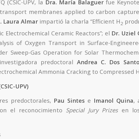
TQ (CSIC-UPV, la
Dra.
María Balaguer
fue Keynote
 transport membranes applied to carbon capture 
. Laura Almar
impartió la charla “Efficient H
prod
2
ic Electrochemical Ceramic Reactors”; el
Dr. Uziel 
alysis of Oxygen Transport in Surface-Engineer
r Sweep-Gas Operation for Solar Thermochemic
 investigadora predoctoral
Andrea C. Dos Sant
lectrochemical Ammonia Cracking to Compressed 
(CSIC-UPV)
ores predoctorales,
Pau Sintes
e
Imanol Quina
,
con el reconocimiento
Special Jury Prizes
en los
s