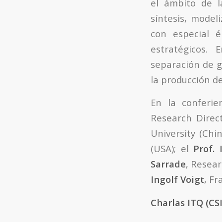
el ámbito de l
síntesis, model
con especial é
estratégicos. 
separación de g
la producción d
En la conferi
Research Direc
University (Chin
(USA); el
Prof.
Sarrade
, Resear
Ingolf Voigt
, F
Charlas ITQ (CS