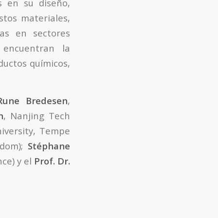
s en su diseño,
stos materiales,
ías en sectores
e encuentran la
ductos químicos,
Rune Bredesen
,
n
, Nanjing Tech
niversity, Tempe
gdom);
Stéphane
nce) y el
Prof. Dr.