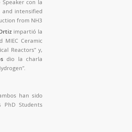
 Speaker con la
and intensified
uction from NH3
Ortiz
impartió la
ed MIEC Ceramic
al Reactors” y,
os
dio la charla
Hydrogen”.
 ambos han sido
 PhD Students