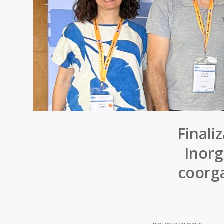
Finali
Inorg
coorga