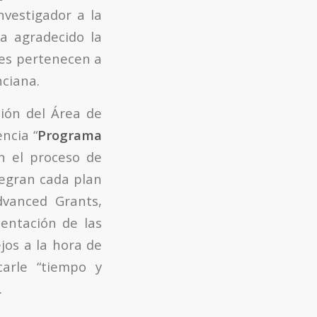
nvestigador a la
a agradecido la
les pertenecen a
nciana.
ción del Área de
ncia “
Programa
n el proceso de
tegran cada plan
dvanced Grants,
sentación de las
jos a la hora de
carle “tiempo y
.