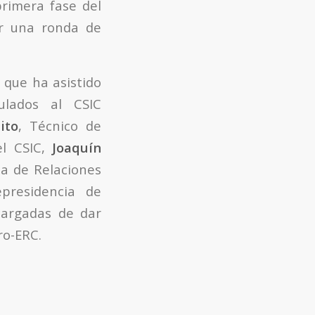
primera fase del
ar una ronda de
 que ha asistido
ulados al CSIC
ito
, Técnico de
l CSIC,
Joaquín
ia de Relaciones
presidencia de
cargadas de dar
ro-ERC.