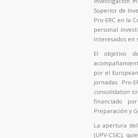
investigación m
Superior de Inve
Pro-ERC en la C
personal invest
interesados en s
El objetivo d
acompañamiento
por el European
jornadas Pro-
consolidation t
financiado po
Preparación y G
La apertura del
(UPV-CSIC), qui