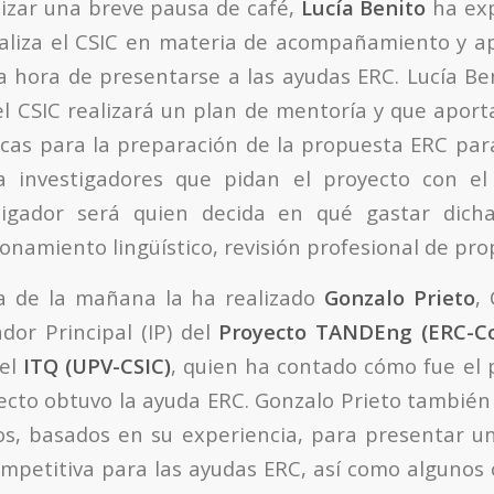
izar una breve pausa de café,
Lucía Benito
ha exp
aliza el CSIC en materia de acompañamiento y a
la hora de presentarse a las ayudas ERC. Lucía B
l CSIC realizará un plan de mentoría y que aport
as para la preparación de la propuesta ERC par
a investigadores que pidan el proyecto con el 
tigador será quien decida en qué gastar dich
ionamiento lingüístico, revisión profesional de prop
la de la mañana la ha realizado
Gonzalo Prieto
, 
ador Principal (IP) del
Proyecto TANDEng (ERC-C
 el
ITQ (UPV-CSIC)
, quien ha contado cómo fue el 
yecto obtuvo la ayuda ERC. Gonzalo Prieto también
os, basados en su experiencia, para presentar 
ompetitiva para las ayudas ERC, así como algunos 