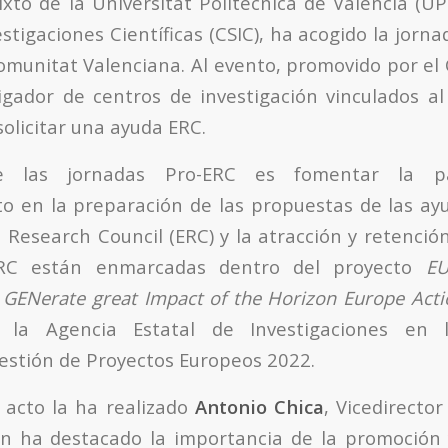
ixto de la Universitat Politècnica de València (UP
stigaciones Científicas (CSIC), ha acogido la jor
omunitat Valenciana. Al evento, promovido por el C
igador de centros de investigación vinculados a
olicitar una ayuda ERC.
e las jornadas Pro-ERC es fomentar la par
 en la preparación de las propuestas de las ay
 Research Council (ERC) y la atracción y retención
ERC están enmarcadas dentro del proyecto
EU
o GENerate great Impact of the Horizon Europe Acti
r la Agencia Estatal de Investigaciones en l
estión de Proyectos Europeos 2022.
 acto la ha realizado
Antonio Chica
, Vicedirecto
en ha destacado la importancia de la promoción 