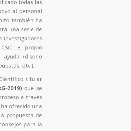
licado todas las
poyo al personal
enito también ha
ará una serie de
a investigadores
CSIC. El propio
a ayuda (diseño
uestas, etc.).
Científico titular
oG-2019)
que se
proceso a través
 ha ofrecido una
una propuesta de
consejos para la