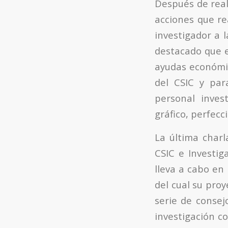
Después de real
acciones que re
investigador a 
destacado que e
ayudas económic
del CSIC y par
personal inves
gráfico, perfecc
La última char
CSIC e Investig
lleva a cabo en
del cual su pro
serie de consej
investigación c