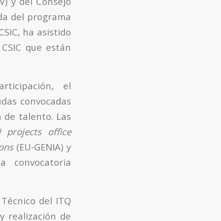
V) y del Consejo
nada del programa
SIC, ha asistido
l CSIC que están
ticipación, el
udas convocadas
 de talento. Las
 projects office
ons
(EU-GENIA) y
a convocatoria
r Técnico del ITQ
y realización de