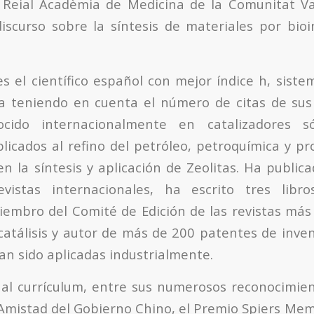
 Reial Acadèmia de Medicina de la Comunitat Va
scurso sobre la síntesis de materiales por bioi
s el científico español con mejor índice h, siste
ica teniendo en cuenta el número de citas de sus 
ocido internacionalmente en catalizadores só
plicados al refino del petróleo, petroquímica y pr
n la síntesis y aplicación de Zeolitas. Ha publi
evistas internacionales, ha escrito tres lib
miembro del Comité de Edición de las revistas má
catálisis y autor de más de 200 patentes de inven
an sido aplicadas industrialmente.
al currículum, entre sus numerosos reconocimien
 Amistad del Gobierno Chino, el Premio Spiers Memo