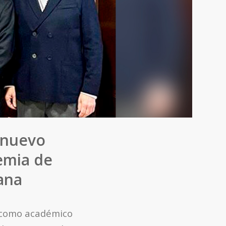
, nuevo
èmia de
ana
y como académico