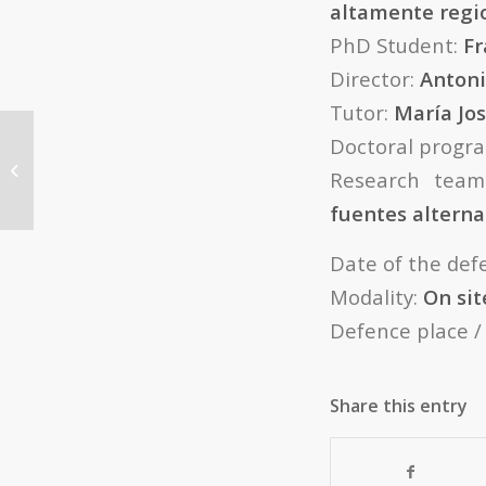
altamente regio
PhD Student:
Fr
Director:
Antoni
Tutor:
María Jo
Doctoral prog
THESIS: Semi-hidrogenación de
alquinos con nuevos catalizadores
Research tea
de paladio
fuentes alterna
Date of the def
Modality:
On sit
Defence place / 
Share this entry