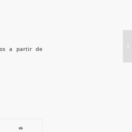
TH
nu
os a partir de
pa