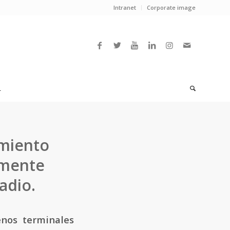
Intranet
Corporate image
L
amiento
amente
adio.
nos terminales