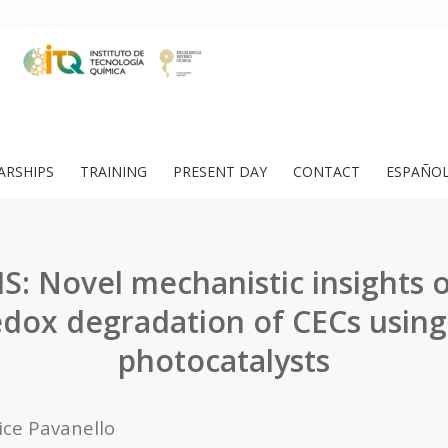
ARSHIPS
TRAINING
PRESENT DAY
CONTACT
ESPAÑO
S: Novel mechanistic insights 
dox degradation of CECs using
photocatalysts
ice Pavanello