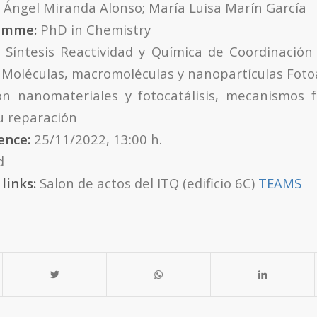
 Ángel Miranda Alonso; María Luisa Marín García
ramme:
PhD in Chemistry
:
Síntesis Reactividad y Química de Coordinació
 Moléculas, macromoléculas y nanopartículas Fotoa
n nanomateriales y fotocatálisis, mecanismos f
u reparación
ence:
25/11/2022, 13:00 h.
d
 links:
Salon de actos del ITQ (edificio 6C)
TEAMS