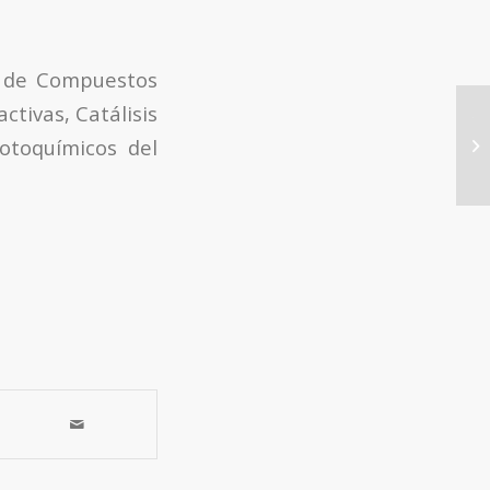
n de Compuestos
ctivas, Catálisis
TH
otoquímicos del
un
de