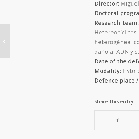
Director:
Miguel
Doctoral prog
Research team
Hetereocíclicos,
THESIS: Photoreactivity of DNA
heterogénea co
etheno adducts: spectroscopic and
mechanistic...
daño al ADN y s
Date of the def
Modality:
Hybri
Defence place /
Share this entry