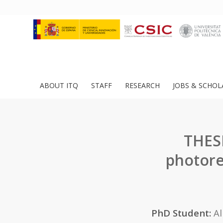
ABOUT ITQ
STAFF
RESEARCH
JOBS & SCHOL
THESI
photore
PhD Student:
Al