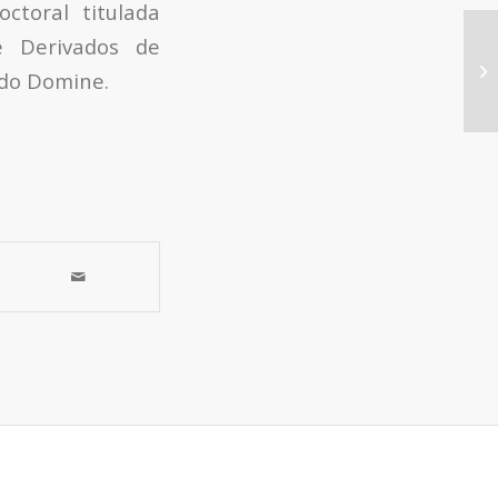
ctoral titulada
de Derivados de
TE
se
rdo Domine.
em