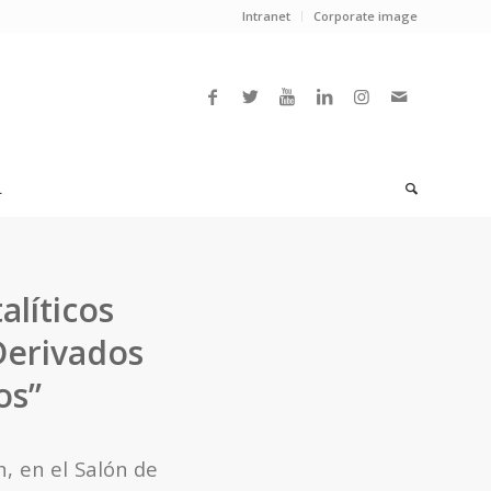
Intranet
Corporate image
L
líticos
Derivados
os”
h, en el Salón de