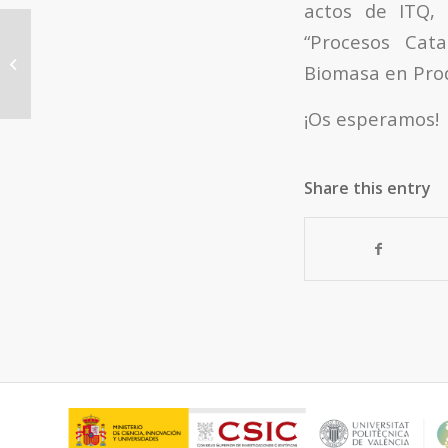
actos de ITQ, 
“Procesos Cata
TESIS DOCTORALES ITQ: “Materiales
metalorgánicos estructurados
Biomasa en Prod
(MOFs) y óxidos...
¡Os esperamos!
Share this entry