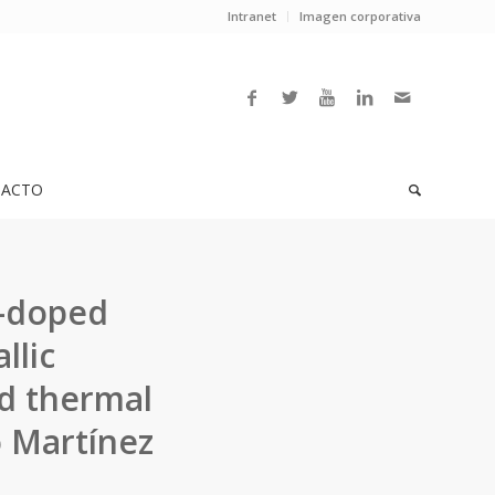
Intranet
Imagen corporativa
ACTO
N-doped
llic
nd thermal
o Martínez