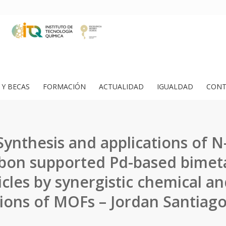
Y BECAS
FORMACIÓN
ACTUALIDAD
IGUALDAD
CONT
 Synthesis and applications of 
bon supported Pd-based bimeta
cles by synergistic chemical a
ions of MOFs – Jordan Santiag