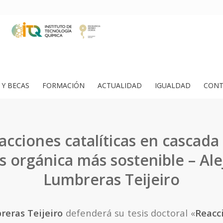
Y BECAS
FORMACIÓN
ACTUALIDAD
IGUALDAD
CONT
eacciones catalíticas en cascada
is orgánica más sostenible – Al
Lumbreras Teijeiro
reras Teijeiro
defenderá su tesis doctoral «
Reacci