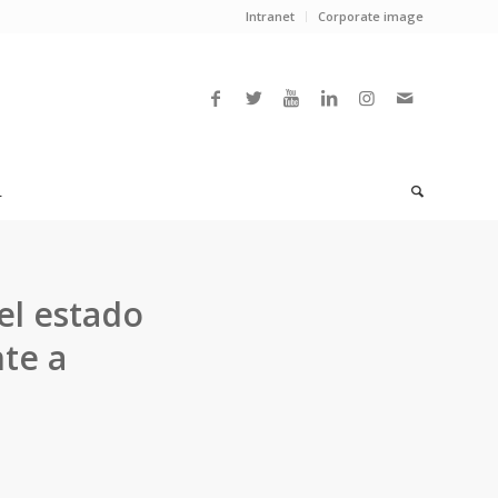
Intranet
Corporate image
L
el estado
nte a