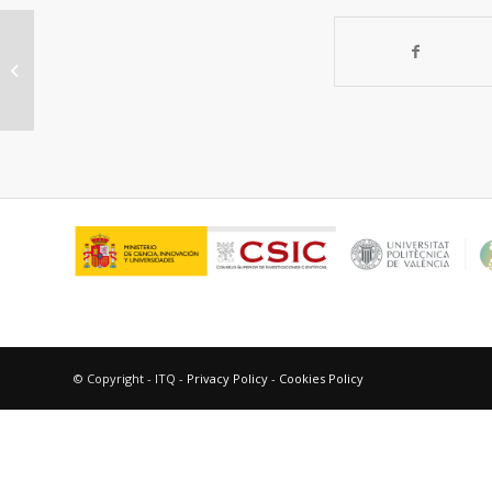
Síntesis de compuestos
heterocíclicos utilizando
catalizadores heterogéneos...
© Copyright - ITQ -
Privacy Policy
-
Cookies Policy