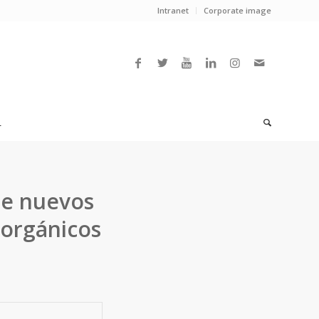
Intranet
Corporate image
L
 de nuevos
norgánicos