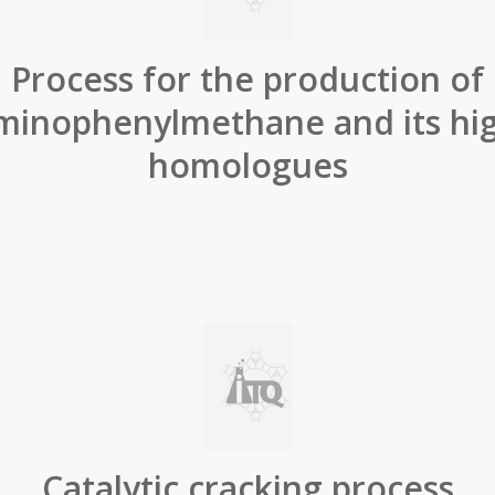
Process for the production of
minophenylmethane and its hi
homologues
Catalytic cracking process