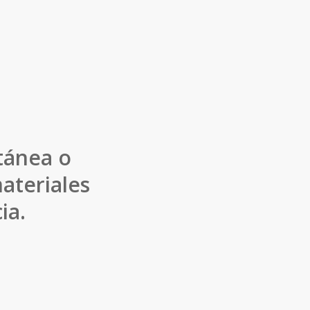
ltánea o
ateriales
ia.