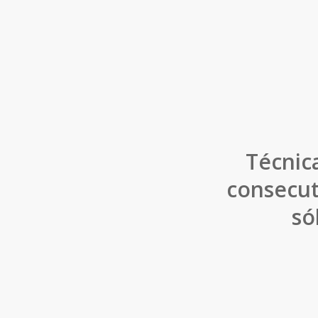
Técnica
consecut
só