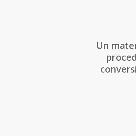
Un materi
proced
convers