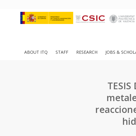
ABOUT ITQ
STAFF
RESEARCH
JOBS & SCHOL
TESIS 
metale
reaccion
hid