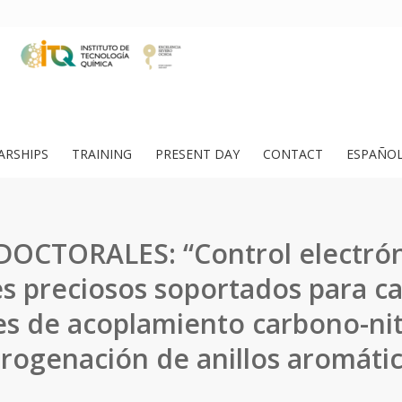
ARSHIPS
TRAINING
PRESENT DAY
CONTACT
ESPAÑO
DOCTORALES: “Control electró
s preciosos soportados para ca
es de acoplamiento carbono-ni
rogenación de anillos aromáti