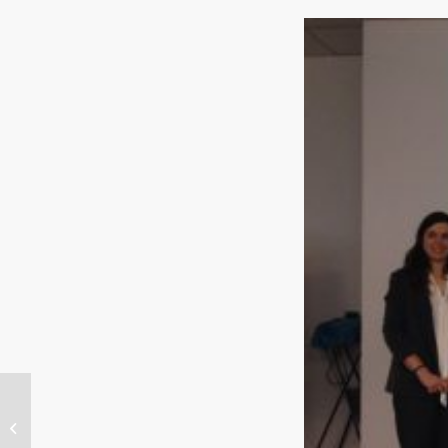
Self-Assembly of Silsesquioxane-
based structures for the Design of