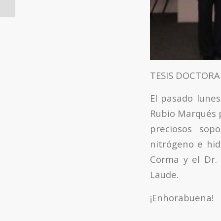
3D Polymeric...
TESIS DOCTORA
El pasado lunes
Rubio Marqués p
preciosos sop
nitrógeno e hidr
Corma y el Dr. 
Laude.
¡Enhorabuena!