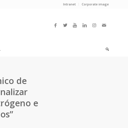
Intranet
Corporate image
L
nico de
nalizar
trógeno e
cos”