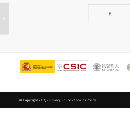
Transferencia de iones carbeno a
olefinas catalizada por
nanopartículas de...
© Copyright - ITQ -
Privacy Policy
-
Cookies Policy