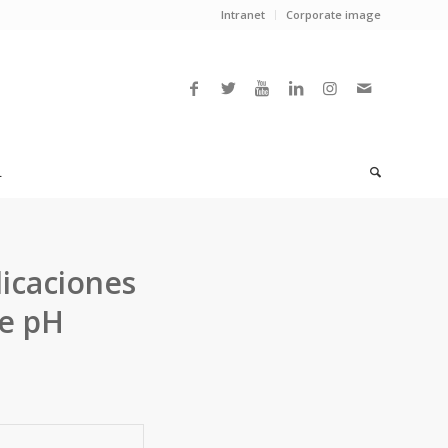
Intranet
Corporate image
L
icaciones
de pH