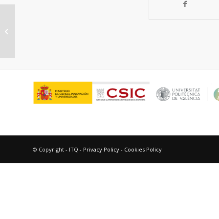
Hacia una química sostenible
mediante intensificación de
procesos químicos...
© Copyright - ITQ -
Privacy Policy
-
Cookies Policy