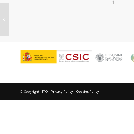
Estereoselectividad en la
desactivación intramolecular del
estado excitado...
© Copyright - ITQ -
Privacy Policy
-
Cookies Policy