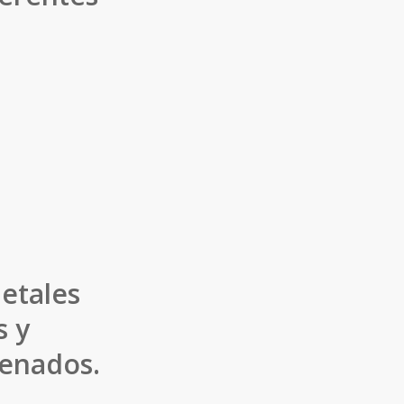
etales
s y
denados.