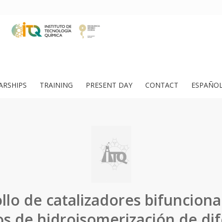
ARSHIPS
TRAINING
PRESENT DAY
CONTACT
ESPAÑO
llo de catalizadores bifunciona
s de hidroisomerización de di