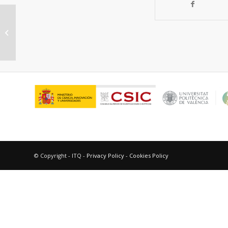
Desarrollo de procesos enzimáticos
y quimio-enzimáticos utilizando
catalizadores...
© Copyright - ITQ -
Privacy Policy
-
Cookies Policy