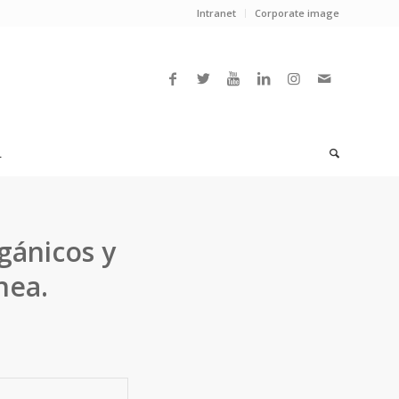
Intranet
Corporate image
L
gánicos y
nea.