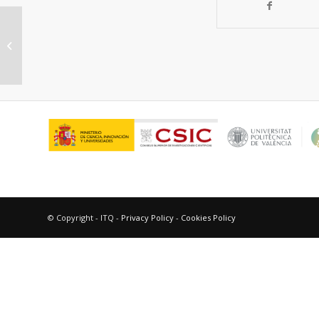
Transformación catalítica selectiva
de metanol sobre catalizadores
basados...
© Copyright - ITQ -
Privacy Policy
-
Cookies Policy