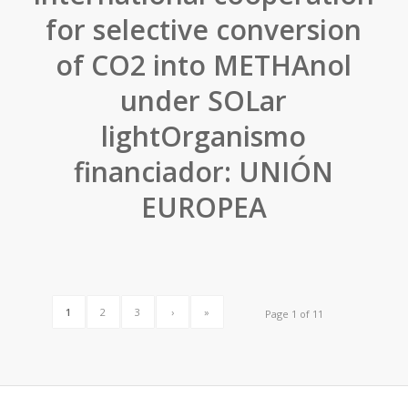
for selective conversion
of CO2 into METHAnol
under SOLar
lightOrganismo
financiador: UNIÓN
EUROPEA
1
2
3
›
»
Page 1 of 11