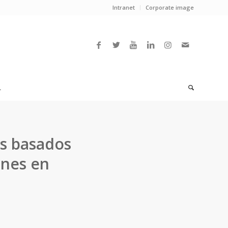
Intranet
Corporate image
L
os basados
ones en