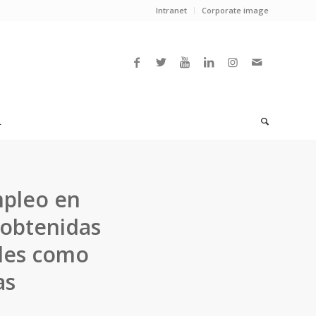
Intranet
Corporate image
L
mpleo en
 obtenidas
ales como
as