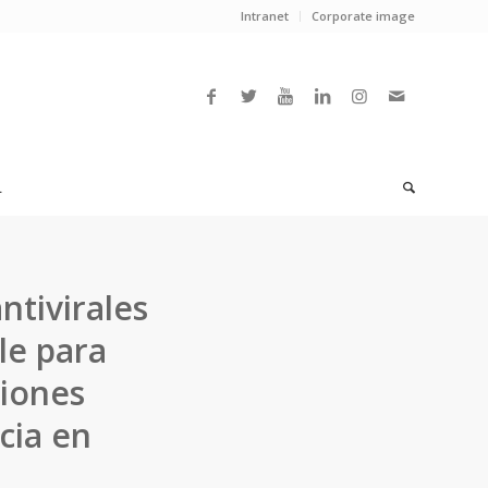
Intranet
Corporate image
L
ntivirales
le para
ciones
cia en