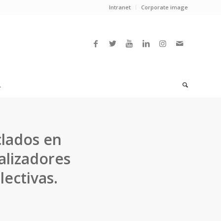
Intranet
Corporate image
L
clados en
alizadores
ectivas.