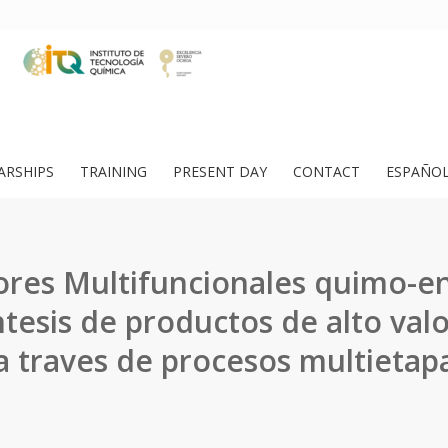
ARSHIPS
TRAINING
PRESENT DAY
CONTACT
ESPAÑO
ores Multifuncionales quimo-e
intesis de productos de alto val
a traves de procesos multietap