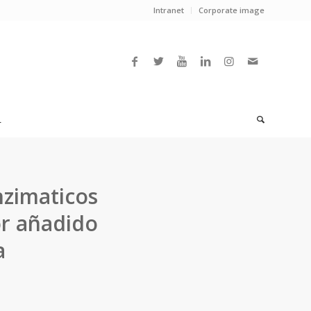
Intranet
Corporate image
L
nzimaticos
or añadido
a