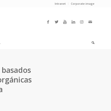
Intranet
Corporate image
L
s basados
orgánicas
a