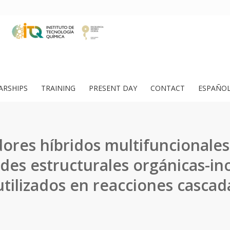
ARSHIPS
TRAINING
PRESENT DAY
CONTACT
ESPAÑO
dores híbridos multifuncionale
des estructurales orgánicas-in
utilizados en reacciones cascad