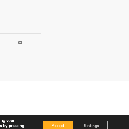
ing your
s by pressing
Accept
Settings