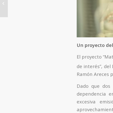
Generando energía eléctrica a
partir de residuos alcohólicos
Un proyecto del
El proyecto “Mat
de interés”, del
Ramón Areces pa
Dado que dos 
dependencia en
excesiva emis
aprovechamiento