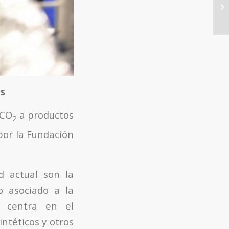
Co
Ag
es
 CO
a productos
2
 por la Fundación
 actual son la
o asociado a la
e centra en el
ntéticos y otros