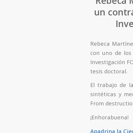
Rebeca M
un contr
Inv
Rebeca Martínez
con uno de los
Investigación FO
tesis doctoral.
El trabajo de l
sintéticas y me
From destructio
¡Enhorabuena!
Apadrina la Cie