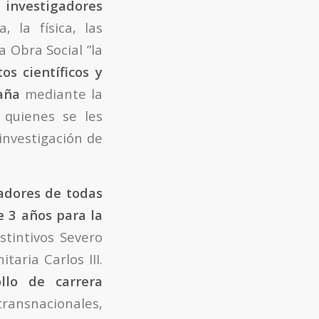
 investigadores
 la física, las
a Obra Social ”la
os científicos y
aña
mediante la
 quienes se les
investigación de
adores de todas
e 3 años para la
stintivos Severo
taria Carlos III.
llo de carrera
ansnacionales,