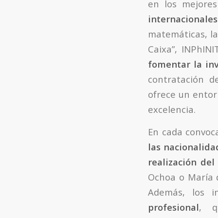
en los mejores
internacionales
matemáticas, las
Caixa”, INPhINI
fomentar la in
contratación d
ofrece un entor
excelencia.
En cada convoca
las nacionalida
realización del
Ochoa o María de
Además, los i
profesional
, q