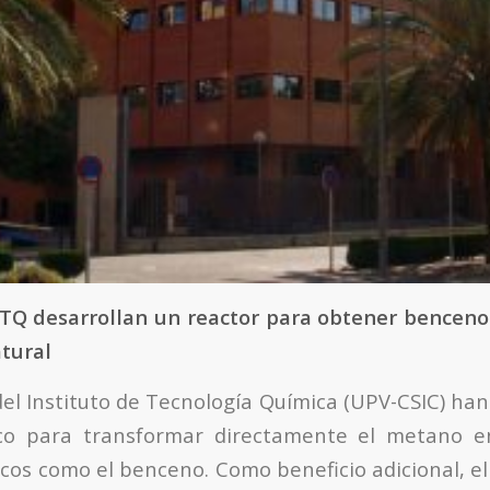
 ITQ desarrollan un reactor para obtener benceno
atural
del Instituto de Tecnología Química (UPV-CSIC) han
tico para transformar directamente el metano e
icos como el benceno. Como beneficio adicional, e