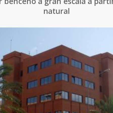
 benceno a gran escala a parti
natural