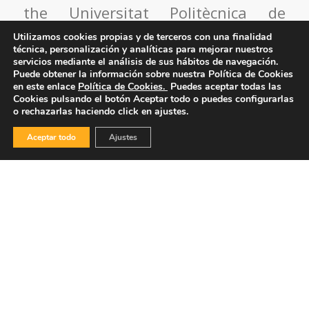
the Universitat Politècnica de
València, as described in the
Utilizamos cookies propias y de terceros con una finalidad
técnica, personalización y analíticas para mejorar nuestros
location map.
servicios mediante el análisis de sus hábitos de navegación.
Puede obtener la información sobre nuestra Política de Cookies
en este enlace
Política de Cookies.
Puedes aceptar todas las
Address: Camino de Vera s/n, CPI-
Cookies pulsando el botón
Aceptar todo
o puedes configurarlas
o rechazarlas haciendo click en ajustes.
UPV, Blue Cube, Level 3, Auditorium,
Aceptar todo
Ajustes
Valencia-Spain (access J)
Google Maps