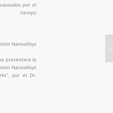
causados por el
po
lution Nanoalloys
Co
vi
 se presentará la
ution Nanoalloys
ks”, por el Dr.