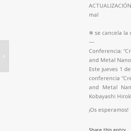
ACTUALIZACIÓ
m
❄
se cancela la 
—
Workshop: Una nueva turba
Conferencia: “Cr
renovable a partir de los residuos
and Metal Nanoc
orgánicos
Este jueves 1 de
conferencia “Cr
and Metal Nano
Kobayashi Hiroka
¡Os esperamos!
Share this entry