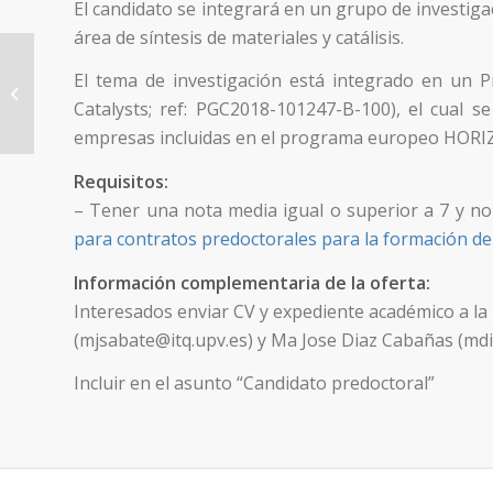
El candidato se integrará en un grupo de investigac
área de síntesis de materiales y catálisis.
Two pre-doctoral FPI contracts (call
El tema de investigación está integrado en un P
open by the Ministerio de Ciencia,
Catalysts; ref: PGC2018-101247-B-100), el cual 
Innovación...
empresas incluidas en el programa europeo HORIZ
Requisitos:
– Tener una nota media igual o superior a 7 y no t
para contratos predoctorales para la formación de
Información complementaria de la oferta:
Interesados enviar CV y expediente académico a la
(mjsabate@itq.upv.es) y Ma Jose Diaz Cabañas (mdi
Incluir en el asunto “Candidato predoctoral”