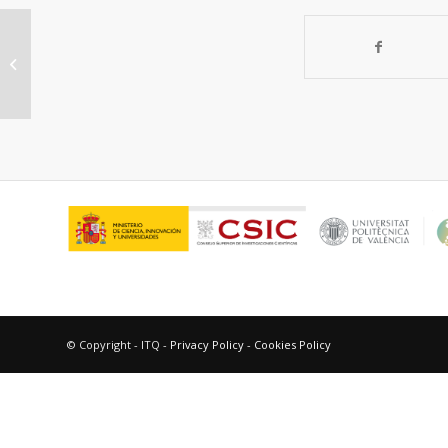
Síntesis de 2´-aminochalconas a
través de un proceso multietapa
utilizando...
© Copyright - ITQ -
Privacy Policy
-
Cookies Policy