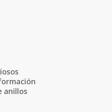
iosos
 formación
 anillos