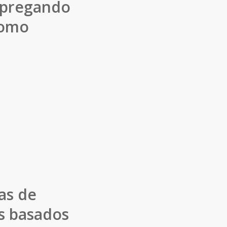
empregando
como
as de
os basados