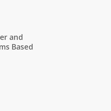
fer and
ems Based