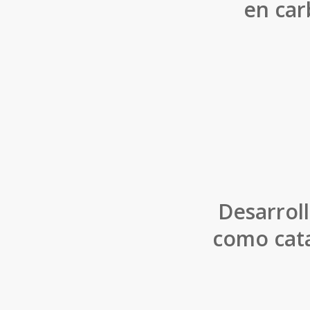
en car
Desarrol
como cata