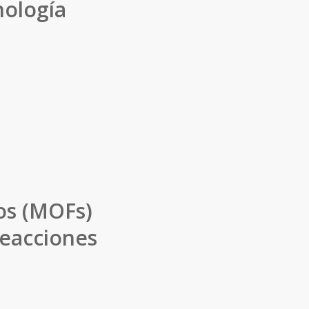
nología
os (MOFs)
reacciones