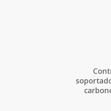
Cont
soportado
carbono