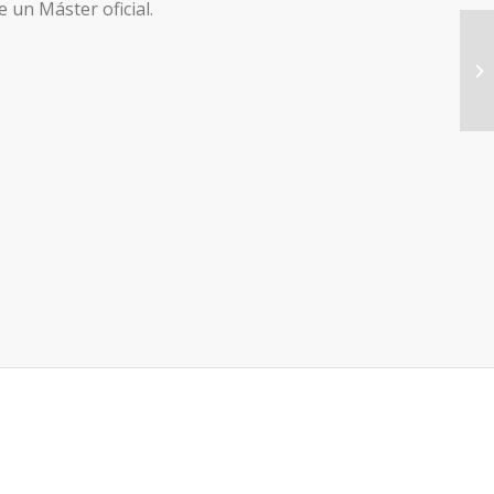
 un Máster oficial.
Of
Do