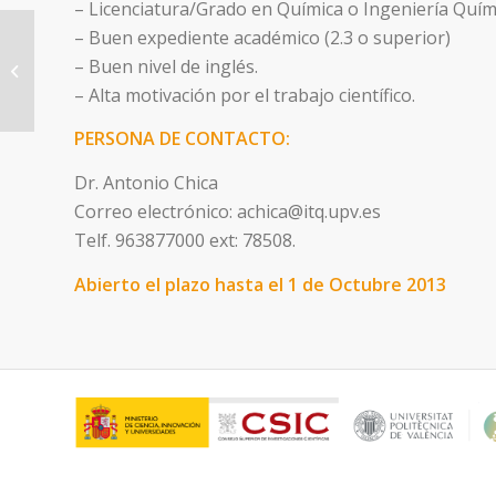
– Licenciatura/Grado en Química o Ingeniería Químc
– Buen expediente académico (2.3 o superior)
Técnico Superior. IU Mixto de
– Buen nivel de inglés.
Tecnología Química. Código C08706
– Alta motivación por el trabajo científico.
PERSONA DE CONTACTO:
Dr. Antonio Chica
Correo electrónico: achica@itq.upv.es
Telf. 963877000 ext: 78508.
Abierto el plazo hasta el 1 de Octubre 2013