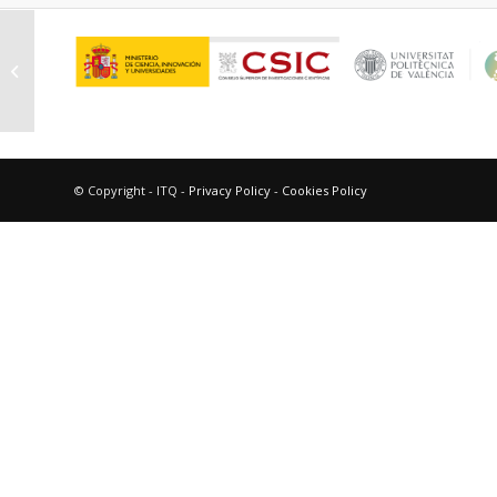
Convocatoria de Contratos
Predoctorales La Caixa-Severo
Ochoa
© Copyright - ITQ -
Privacy Policy
-
Cookies Policy